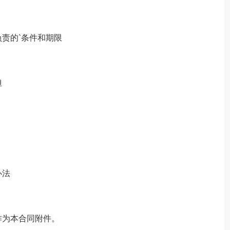
责的`条件和期限
担
办法
作为本合同附件。