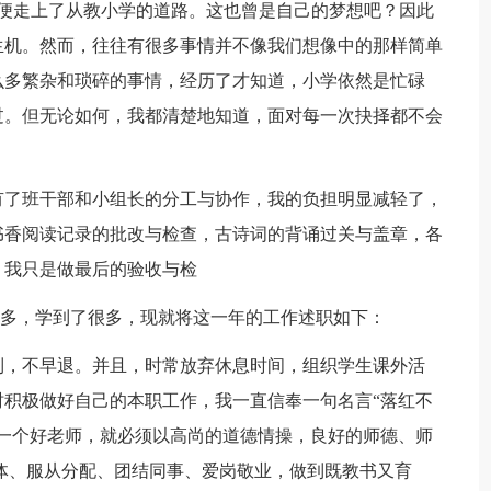
便走上了从教小学的道路。这也曾是自己的梦想吧？因此
生机。然而，往往有很多事情并不像我们想像中的那样简单
么多繁杂和琐碎的事情，经历了才知道，小学依然是忙碌
过。但无论如何，我都清楚地知道，面对每一次抉择都不会
有了班干部和小组长的分工与协作，我的负担明显减轻了，
书香阅读记录的批改与检查，古诗词的背诵过关与盖章，各
，我只是做最后的验收与检
多，学到了很多，现就将这一年的工作述职如下：
到，不早退。并且，时常放弃休息时间，组织学生课外活
积极做好自己的本职工作，我一直信奉一句名言“落红不
一个好老师，就必须以高尚的道德情操，良好的师德、师
体、服从分配、团结同事、爱岗敬业，做到既教书又育