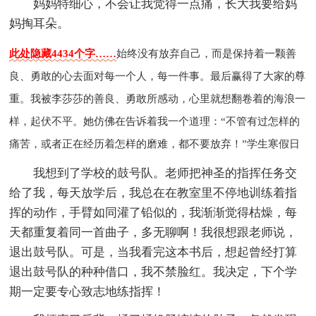
妈妈特细心，不会让我觉得一点痛，长大我要给妈
妈掏耳朵。
此处隐藏4434个字……
始终没有放弃自己，而是保持着一颗善
良、勇敢的心去面对每一个人，每一件事。最后赢得了大家的尊
重。我被李莎莎的善良、勇敢所感动，心里就想翻卷着的海浪一
样，起伏不平。她仿佛在告诉着我一个道理：“不管有过怎样的
痛苦，或者正在经历着怎样的磨难，都不要放弃！”
学生寒假日
我想到了学校的鼓号队。老师把神圣的指挥任务交
给了我，每天放学后，我总在在教室里不停地训练着指
挥的动作，手臂如同灌了铅似的，我渐渐觉得枯燥，每
天都重复着同一首曲子，多无聊啊！我很想跟老师说，
退出鼓号队。可是，当我看完这本书后，想起曾经打算
退出鼓号队的种种借口，我不禁脸红。我决定，下个学
期一定要专心致志地练指挥！