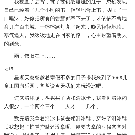
我梗直了后背，揉了揉饥肠辘辘的肚子，忽然发现
自己已经看了几个小时的书。轻轻地合上书，我咽了一
口唾沫，好像把所有的智慧都吞下去了，才依依不舍地
离开广百书城。一盏盏路灯亮了起来，晚风轻轻地吹。
寒气逼人。我缓缓地走在回家的路上，心里盼望着明天
的到来。
雨，依旧在下……
记15
星期天爸爸趁着寒假不多的日子带我来到了5068儿
童王国游乐园，爸爸说今天我们来玩滑冰吧。
进来滑冰场，爸爸买了两张滑冰卡，我看见滑冰的
人很少，一个两个三个……人才二十几个。
数完后我拿着滑冰卡就去领滑冰鞋，穿好了滑冰鞋
后我想起了护掌护膝还没拿呢。刚要去拿的时候爸爸对