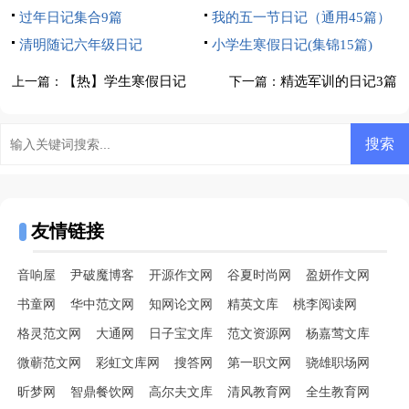
过年日记集合9篇
有感
我的五一节日记（通用45篇）
清明随记六年级日记
小学生寒假日记(集锦15篇)
【热】学生寒假日记
精选军训的日记3篇
上一篇：
下一篇：
友情链接
音响屋
尹破魔博客
开源作文网
谷夏时尚网
盈妍作文网
书童网
华中范文网
知网论文网
精英文库
桃李阅读网
格灵范文网
大通网
日子宝文库
范文资源网
杨嘉莺文库
微蕲范文网
彩虹文库网
搜答网
第一职文网
骁雄职场网
昕梦网
智鼎餐饮网
高尔夫文库
清风教育网
全生教育网