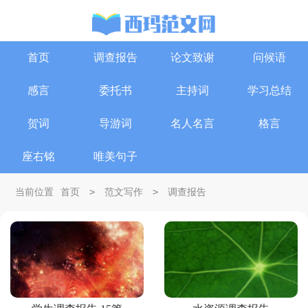
首页
调查报告
论文致谢
问候语
感言
委托书
主持词
学习总结
贺词
导游词
名人名言
格言
座右铭
唯美句子
>
>
当前位置
首页
范文写作
调查报告