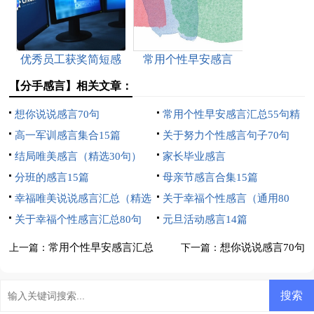
优秀员工获奖简短感
常用个性早安感言
言
（通用140句）
【分手感言】相关文章：
想你说说感言70句
常用个性早安感言汇总55句精
高一军训感言集合15篇
选
关于努力个性感言句子70句
结局唯美感言（精选30句）
家长毕业感言
分班的感言15篇
母亲节感言合集15篇
幸福唯美说说感言汇总（精选
关于幸福个性感言（通用80
100句）
关于幸福个性感言汇总80句
句）
元旦活动感言14篇
常用个性早安感言汇总
想你说说感言70句
上一篇：
下一篇：
55句精选