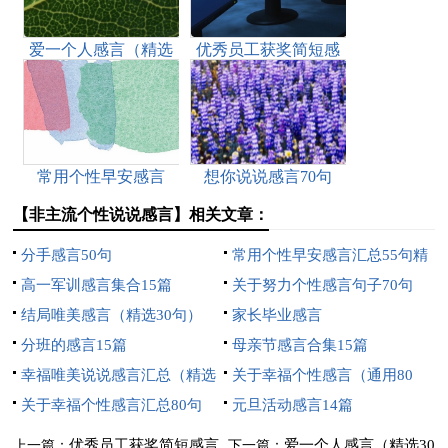
爱一个人感言（精选
优秀员工获奖简短感
30句）
言
常用个性早安感言
想你说说感言70句
（通用140句）
【非主流个性说说感言】相关文章：
分手感言50句
常用个性早安感言汇总55句精
高一军训感言集合15篇
选
关于努力个性感言句子70句
结局唯美感言（精选30句）
家长毕业感言
分班的感言15篇
母亲节感言合集15篇
幸福唯美说说感言汇总（精选
关于幸福个性感言（通用80
100句）
关于幸福个性感言汇总80句
句）
元旦活动感言14篇
优秀员工获奖简短感言
爱一个人感言（精选30
上一篇：
下一篇：