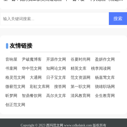
句）
友情链接
音响屋
尹破魔博客
开源作文网
谷夏时尚网
盈妍作文网
书童网
华中范文网
知网论文网
精英文库
桃李阅读网
格灵范文网
大通网
日子宝文库
范文资源网
杨嘉莺文库
微蕲范文网
彩虹文库网
搜答网
第一职文网
骁雄职场网
昕梦网
智鼎餐饮网
高尔夫文库
清风教育网
全生教育网
创正范文网
Copyright © 2023
西玛范文网
www.celkelaisk.com 版权所有