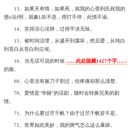
13、如果天有情，如果死，就我的心受到氐祝我的
垡o法f明，就象L吹不息，雨打不停，此情不渝。
14、笑得没心没肺，过得平淡无味。
15、被时间活埋，从盛开到腐坏，然后爱，从纯白
到苍白从苍白到尘埃。
16、当无话可说的时候
……此处隐藏1427个字……
的脸。
69、心里没有被刀子割过，但疼痛却那么清楚。
70、爱情是"华丽"的话剧，随时会转换完美的剧
情。
71、为什么要过尽千帆？由于过尽千帆皆不是。
72、世界如此美妙，我的脾气怎么这么暴躁。