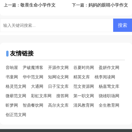
敬畏生命小学作文
妈妈的眼睛小学作文
上一篇：
下一篇：
友情链接
音响屋
尹破魔博客
开源作文网
谷夏时尚网
盈妍作文网
书童网
华中范文网
知网论文网
精英文库
桃李阅读网
格灵范文网
大通网
日子宝文库
范文资源网
杨嘉莺文库
微蕲范文网
彩虹文库网
搜答网
第一职文网
骁雄职场网
昕梦网
智鼎餐饮网
高尔夫文库
清风教育网
全生教育网
创正范文网