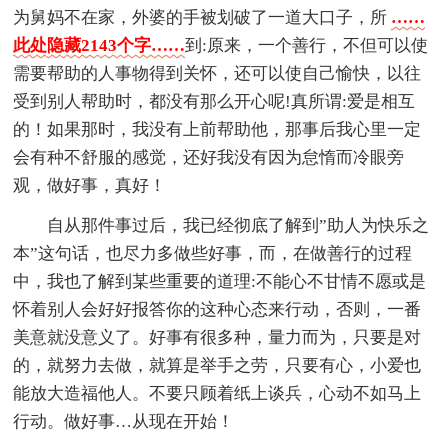
为舅妈不在家，外婆的手被划破了一道大口子，所
……
此处隐藏2143个字……
到:原来，一个善行，不但可以使
需要帮助的人事物得到关怀，还可以使自己愉快，以往
受到别人帮助时，都没有那么开心呢!真所谓:爱是相互
的！如果那时，我没有上前帮助他，那事后我心里一定
会有种不舒服的感觉，还好我没有因为怠惰而冷眼旁
观，做好事，真好！
自从那件事过后，我已经彻底了解到”助人为快乐之
本”这句话，也尽力多做些好事，而，在做善行的过程
中，我也了解到某些重要的道理:不能心不甘情不愿或是
怀着别人会好好报答你的这种心态来行动，否则，一番
美意就没意义了。好事有很多种，量力而为，只要是对
的，就努力去做，就算是举手之劳，只要有心，小爱也
能放大造福他人。不要只顾着纸上谈兵，心动不如马上
行动。做好事…从现在开始！