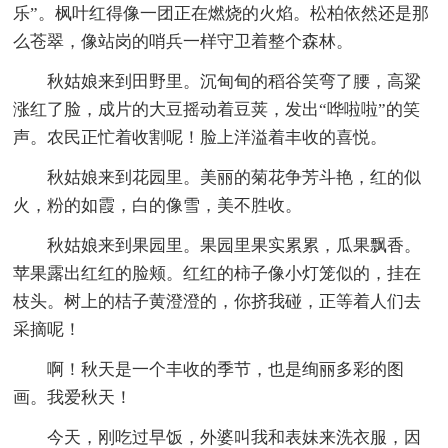
乐”。枫叶红得像一团正在燃烧的火焰。松柏依然还是那
么苍翠，像站岗的哨兵一样守卫着整个森林。
秋姑娘来到田野里。沉甸甸的稻谷笑弯了腰，高粱
涨红了脸，成片的大豆摇动着豆荚，发出“哗啦啦”的笑
声。农民正忙着收割呢！脸上洋溢着丰收的喜悦。
秋姑娘来到花园里。美丽的菊花争芳斗艳，红的似
火，粉的如霞，白的像雪，美不胜收。
秋姑娘来到果园里。果园里果实累累，瓜果飘香。
苹果露出红红的脸颊。红红的柿子像小灯笼似的，挂在
枝头。树上的桔子黄澄澄的，你挤我碰，正等着人们去
采摘呢！
啊！秋天是一个丰收的季节，也是绚丽多彩的图
画。我爱秋天！
今天，刚吃过早饭，外婆叫我和表妹来洗衣服，因