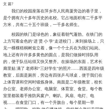
文 篇7
我们的校园座落在萍乡市人民商厦旁边的巷子里，
是个拥有六十多年历史的名校。它占地面积有二千多平
方米，共有二十五个班级，一千多名师生。
校园的铁门是绿色的，象征着朝气蓬勃。在铁门的
上方写着金色的‘进 贤 小 学’走进校门，来到操场上，只
见一棵棵梧桐树耸立着，像一个个士兵在为我们站岗。
地上还有许许多多黄色的圆点，是我们做操时排队用
的，便于队伍站得又快又整齐。在操场的东面，艺术长
廊里贴 满了 老师和“三好学生”的照片……西面是四年级
教室，后面是厕所，旁边有四张乒乓球桌，便于我们在
上体育课和空闲时锻炼身体。南面是二年级教室，校长
办公室、老师办公室、电脑室、体育室、食堂。每个教
室里都装着手推防风窗户、喇叭、风扇、电灯、电
视……在食堂门口，有一个升旗台，每个星期一早