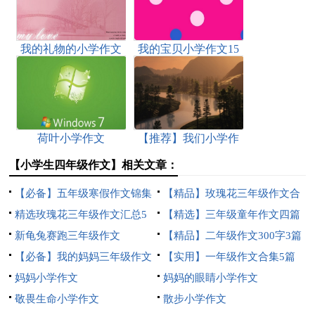
我的礼物的小学作文
我的宝贝小学作文15
篇
荷叶小学作文
【推荐】我们小学作
文三篇
【小学生四年级作文】相关文章：
【必备】五年级寒假作文锦集
【精品】玫瑰花三年级作文合
七篇
精选玫瑰花三年级作文汇总5
集九篇
【精选】三年级童年作文四篇
篇
新龟兔赛跑三年级作文
【精品】二年级作文300字3篇
【必备】我的妈妈三年级作文
【实用】一年级作文合集5篇
300字四篇
妈妈小学作文
妈妈的眼睛小学作文
敬畏生命小学作文
散步小学作文