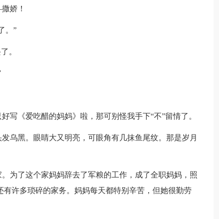
—撒娇！
了。”
兴了。
”
好写《爱吃醋的妈妈》啦，那可别怪我手下“不”留情了。
头发乌黑。眼睛大又明亮，可眼角有几抹鱼尾纹。那是岁月
家。为了这个家妈妈辞去了军粮的工作，成了全职妈妈，照
还有许多琐碎的家务。妈妈每天都特别辛苦，但她很勤劳